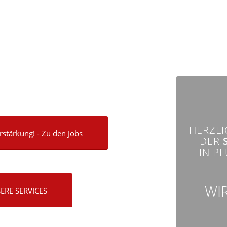
HERZLI
stärkung! - Zu den Jobs
DER
IN P
WI
ERE SERVICES