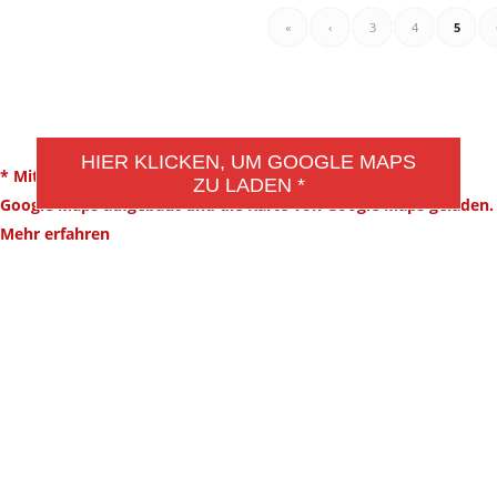
«
‹
3
4
5
DSGVO MAP
HIER KLICKEN, UM GOOGLE MAPS
* Mit dem Klick auf diesen Button wird eine Verbindung zu
ZU LADEN *
Google Maps aufgebaut und die Karte von Google Maps geladen.
Mehr erfahren