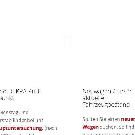
ind DEKRA Prüf-
Neuwagen / unser
punkt
aktueller
Fahrzeugbestand
Dienstag und
Sollten Sie einen
neue
stag findet bei uns
Wagen
suchen, so find
uptuntersuchung,
(nach
eine laufend aktualisie