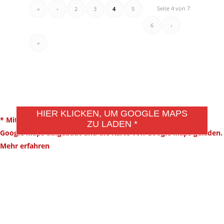
Seite 4 von 7
«
‹
2
3
4
5
6
›
»
DSGVO MAP
HIER KLICKEN, UM GOOGLE MAPS
* Mit dem Klick auf diesen Button wird eine Verbindung zu
ZU LADEN *
Google Maps aufgebaut und die Karte von Google Maps geladen.
Mehr erfahren