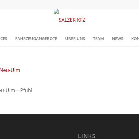
ICES
FAHRZEUGANGEBOTE
ÜBER UNS
TEAM
NEWS
KON
eu-Ulm – Pfuhl
LINKS