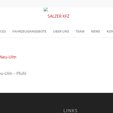
ICES
FAHRZEUGANGEBOTE
ÜBER UNS
TEAM
NEWS
KON
eu-Ulm – Pfuhl
LINKS